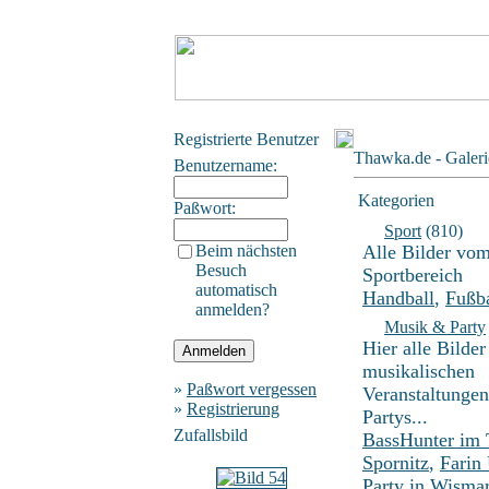
Registrierte Benutzer
Thawka.de - Galeri
Benutzername:
Kategorien
Paßwort:
Sport
(810)
Beim nächsten
Alle Bilder vo
Besuch
Sportbereich
automatisch
Handball
,
Fußba
anmelden?
Musik & Party
Hier alle Bilder
musikalischen
»
Paßwort vergessen
Veranstaltunge
»
Registrierung
Partys...
Zufallsbild
BassHunter im
Spornitz
,
Farin
Party in Wisma