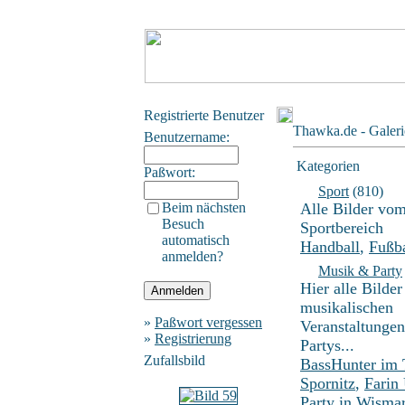
Registrierte Benutzer
Thawka.de - Galeri
Benutzername:
Kategorien
Paßwort:
Sport
(810)
Beim nächsten
Alle Bilder vo
Besuch
Sportbereich
automatisch
Handball
,
Fußba
anmelden?
Musik & Party
Hier alle Bilder
musikalischen
»
Paßwort vergessen
Veranstaltunge
»
Registrierung
Partys...
Zufallsbild
BassHunter im
Spornitz
,
Farin
Party in Wisma