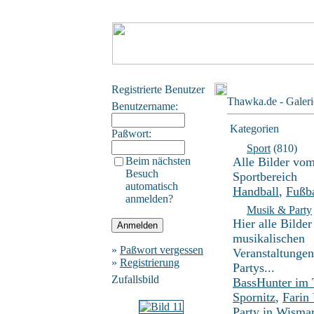
Registrierte Benutzer
Thawka.de - Galeri
Benutzername:
Kategorien
Paßwort:
Sport
(810)
Beim nächsten
Alle Bilder vo
Besuch
Sportbereich
automatisch
Handball
,
Fußba
anmelden?
Musik & Party
Hier alle Bilder
musikalischen
»
Paßwort vergessen
Veranstaltunge
»
Registrierung
Partys...
Zufallsbild
BassHunter im
Spornitz
,
Farin
Party in Wisma