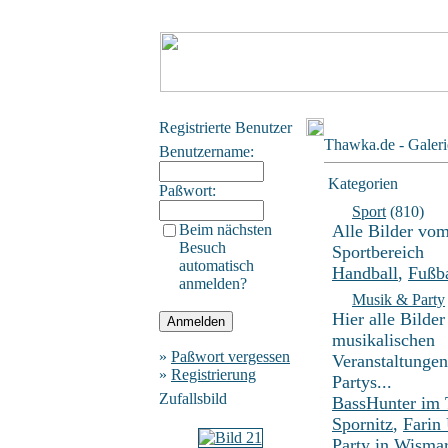
Registrierte Benutzer
Thawka.de - Galeri
Benutzername:
Kategorien
Paßwort:
Sport
(810)
Beim nächsten
Alle Bilder vo
Besuch
Sportbereich
automatisch
Handball
,
Fußba
anmelden?
Musik & Party
Hier alle Bilder
musikalischen
»
Paßwort vergessen
Veranstaltunge
»
Registrierung
Partys...
Zufallsbild
BassHunter im
Spornitz
,
Farin
Party in Wisma