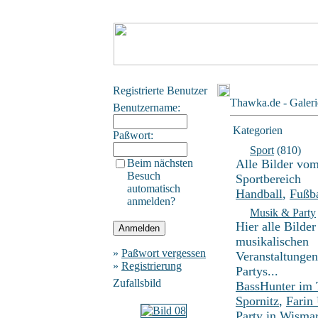
Registrierte Benutzer
Thawka.de - Galeri
Benutzername:
Kategorien
Paßwort:
Sport
(810)
Beim nächsten
Alle Bilder vo
Besuch
Sportbereich
automatisch
Handball
,
Fußba
anmelden?
Musik & Party
Hier alle Bilder
musikalischen
»
Paßwort vergessen
Veranstaltunge
»
Registrierung
Partys...
Zufallsbild
BassHunter im
Spornitz
,
Farin
Party in Wisma