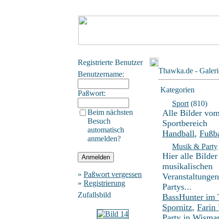
Registrierte Benutzer
Thawka.de - Galeri
Benutzername:
Kategorien
Paßwort:
Sport
(810)
Beim nächsten
Alle Bilder vo
Besuch
Sportbereich
automatisch
Handball
,
Fußba
anmelden?
Musik & Party
Hier alle Bilder
musikalischen
»
Paßwort vergessen
Veranstaltunge
»
Registrierung
Partys...
Zufallsbild
BassHunter im
Spornitz
,
Farin
Party in Wisma