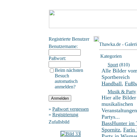
Registrierte Benutzer
Thawka.de - Galeri
Benutzername:
Kategorien
Paßwort:
Sport
(810)
Beim nächsten
Alle Bilder vo
Besuch
Sportbereich
automatisch
Handball
,
Fußba
anmelden?
Musik & Party
Hier alle Bilder
musikalischen
»
Paßwort vergessen
Veranstaltunge
»
Registrierung
Partys...
Zufallsbild
BassHunter im
Spornitz
,
Farin
Party in Wisma