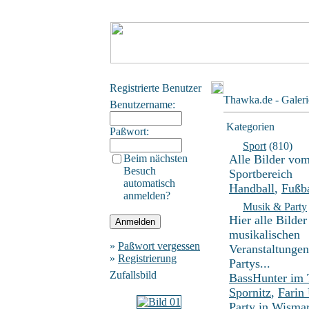
Registrierte Benutzer
Thawka.de - Galeri
Benutzername:
Kategorien
Paßwort:
Sport
(810)
Beim nächsten
Alle Bilder vo
Besuch
Sportbereich
automatisch
Handball
,
Fußba
anmelden?
Musik & Party
Hier alle Bilder
musikalischen
»
Paßwort vergessen
Veranstaltunge
»
Registrierung
Partys...
Zufallsbild
BassHunter im
Spornitz
,
Farin
Party in Wisma