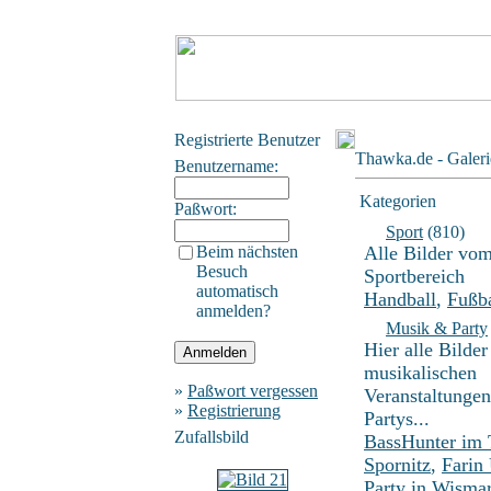
Registrierte Benutzer
Thawka.de - Galeri
Benutzername:
Kategorien
Paßwort:
Sport
(810)
Beim nächsten
Alle Bilder vo
Besuch
Sportbereich
automatisch
Handball
,
Fußba
anmelden?
Musik & Party
Hier alle Bilder
musikalischen
»
Paßwort vergessen
Veranstaltunge
»
Registrierung
Partys...
Zufallsbild
BassHunter im
Spornitz
,
Farin
Party in Wisma