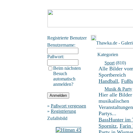
Registrierte Benutzer
Thawka.de - Galeri
Benutzername:
Kategorien
Paßwort:
Sport
(810)
Beim nächsten
Alle Bilder vo
Besuch
Sportbereich
automatisch
Handball
,
Fußba
anmelden?
Musik & Party
Hier alle Bilder
musikalischen
»
Paßwort vergessen
Veranstaltunge
»
Registrierung
Partys...
Zufallsbild
BassHunter im
Spornitz
,
Farin
Party in Wisma