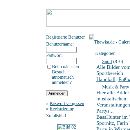
Registrierte Benutzer
Thawka.de - Galeri
Benutzername:
Kategorien
Paßwort:
Sport
(810)
Beim nächsten
Alle Bilder vo
Besuch
Sportbereich
automatisch
Handball
,
Fußba
anmelden?
Musik & Party
Hier alle Bilder
musikalischen
»
Paßwort vergessen
Veranstaltunge
»
Registrierung
Partys...
Zufallsbild
BassHunter im
Spornitz
,
Farin
Party in Wisma