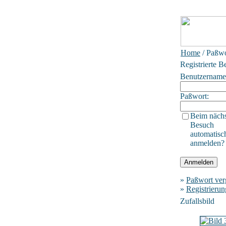
Home
/ Paßwo
Registrierte B
Benutzername
Paßwort:
Beim näch
Besuch
automatisc
anmelden?
»
Paßwort ver
»
Registrierun
Zufallsbild