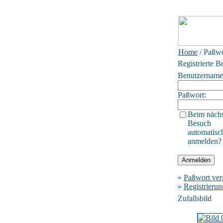
Home
/ Paßwo
Registrierte B
Benutzername
Paßwort:
Beim näch
Besuch
automatisc
anmelden?
»
Paßwort ver
»
Registrierun
Zufallsbild