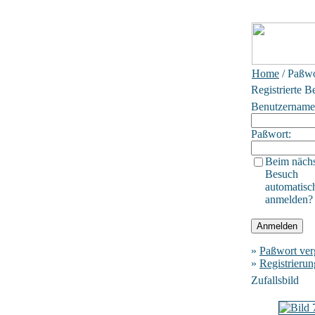
Home
/ Paßwo
Registrierte B
Benutzername
Paßwort:
Beim näch
Besuch
automatisc
anmelden?
»
Paßwort ver
»
Registrierun
Zufallsbild