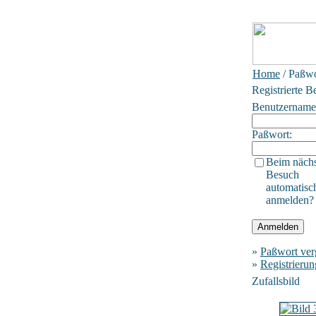
Home
/ Paßwo
Registrierte B
Benutzername
Paßwort:
Beim näch
Besuch
automatisc
anmelden?
»
Paßwort ver
»
Registrierun
Zufallsbild