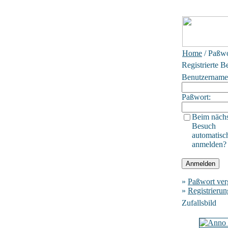
Home
/ Paßwo
Registrierte B
Benutzername
Paßwort:
Beim näch
Besuch
automatisc
anmelden?
»
Paßwort ver
»
Registrierun
Zufallsbild