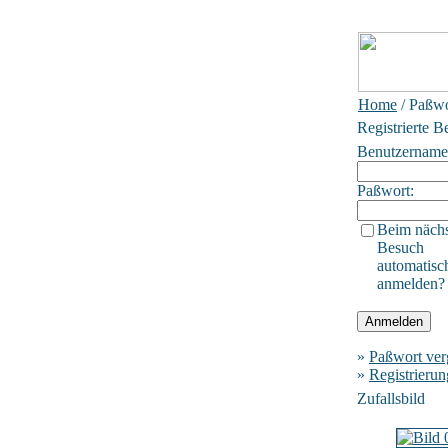
Home
/ Paßwo
Registrierte B
Benutzername
Paßwort:
Beim näch
Besuch
automatisc
anmelden?
»
Paßwort ver
»
Registrierun
Zufallsbild