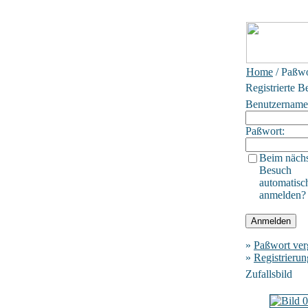
Home
/ Paßwo
Registrierte B
Benutzername
Paßwort:
Beim näch
Besuch
automatisc
anmelden?
»
Paßwort ver
»
Registrierun
Zufallsbild