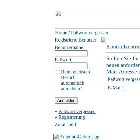
Home
/ Paßwort vergessen
Registrierte Benutzer
Kontrollzentr
Benutzername:
Sollten Sie Ih
Paßwort:
neues anforder
Mail-Adresse ei
Beim nächsten
Besuch
Paßwort verges
automatisch
E-Mail:
anmelden?
»
Paßwort vergessen
»
Registrierung
Zufallsbild