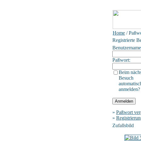
Home
/ Paßwo
Registrierte B
Benutzername
Paßwort:
Beim näch
Besuch
automatisc
anmelden?
»
Paßwort ver
»
Registrierun
Zufallsbild