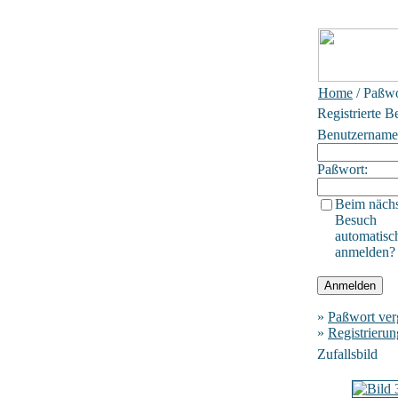
Home
/ Paßwo
Registrierte B
Benutzername
Paßwort:
Beim näch
Besuch
automatisc
anmelden?
»
Paßwort ver
»
Registrierun
Zufallsbild