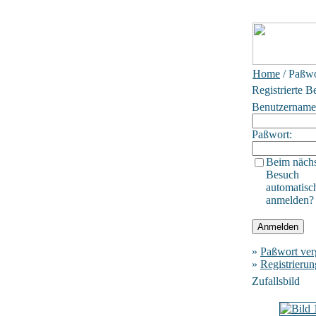
Home
/ Paßwo
Registrierte B
Benutzername
Paßwort:
Beim näch
Besuch
automatisc
anmelden?
»
Paßwort ver
»
Registrierun
Zufallsbild