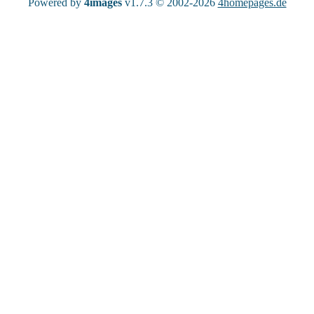
Powered by
4images
v1.7.3 © 2002-2026
4homepages.de