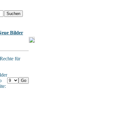
Neue Bilder
 Rechte für
lder
o
ite: