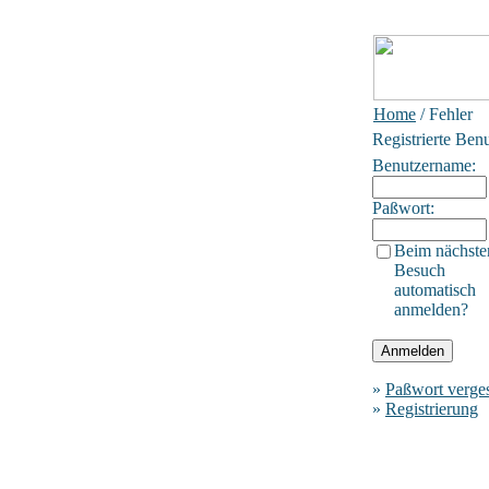
Home
/ Fehler
Registrierte Ben
Benutzername:
Paßwort:
Beim nächste
Besuch
automatisch
anmelden?
»
Paßwort verge
»
Registrierung