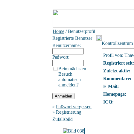
Home
/ Benutzerprofil
Registrierte Benutzer
Kontrollzentrum
Benutzername:
Profil von: Tha
Paßwort:
Registriert seit:
Beim nächsten
Zuletzt aktiv:
Besuch
Kommentare:
automatisch
anmelden?
E-Mail:
Homepage:
ICQ:
»
Paßwort vergessen
»
Registrierung
Zufallsbild