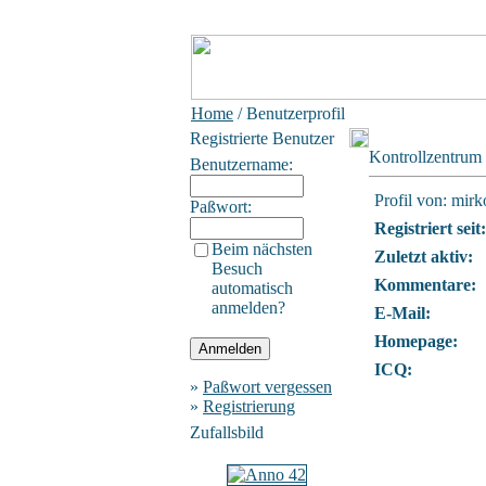
Home
/ Benutzerprofil
Registrierte Benutzer
Kontrollzentrum
Benutzername:
Profil von: mirk
Paßwort:
Registriert seit:
Beim nächsten
Zuletzt aktiv:
Besuch
Kommentare:
automatisch
anmelden?
E-Mail:
Homepage:
ICQ:
»
Paßwort vergessen
»
Registrierung
Zufallsbild