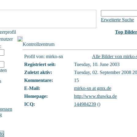
Erweiterte Suche
zerprofil
Top Bilde
enutzer
Kontrollzentrum
:
Profil von: mirko-sn
Alle Bilder von mirko-
Registriert seit:
Tuesday, 10. June 2003
sten
Zuletzt aktiv:
Tuesday, 02. September 2008 2
Kommentare:
15
h
E-Mail:
mirko-sn at gmx.de
Homepage:
http://www.thawka.de
ICQ:
144984239
(
)
gessen
g