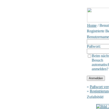
Home
/ Benut
Registrierte B
Benutzername
Paßwort:
Beim näch
Besuch
automatisc
anmelden?
»
Paßwort ver
»
Registrierun
Zufallsbild