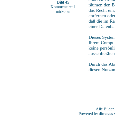
Bild 45
räumen den Be
Kommentare: 1
das Recht ein
mirko-sn
entfernen ode
daß die im Ra
einer Datenba
Dieses System
Ihrem Compute
keine persönl
ausschließlic
Durch das Abs
diesen Nutzu
Alle Bilde
Powered by
4images
v