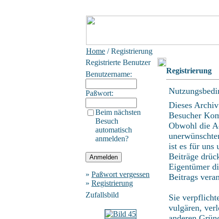
Home
/ Registrierung
Registrierte Benutzer
Registrierung
Benutzername:
Nutzungsbedi
Paßwort:
Dieses Archiv
Beim nächsten
Besucher Kom
Besuch
Obwohl die Ad
automatisch
unerwünschten
anmelden?
ist es für uns
Beiträge drüc
Eigentümer di
»
Paßwort vergessen
Beitrags vera
»
Registrierung
Zufallsbild
Sie verpflich
vulgären, ver
anderen Gründ