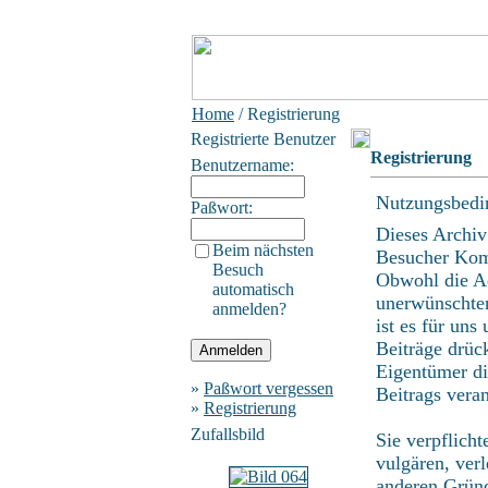
Home
/ Registrierung
Registrierte Benutzer
Registrierung
Benutzername:
Nutzungsbedi
Paßwort:
Dieses Archiv
Beim nächsten
Besucher Kom
Besuch
Obwohl die Ad
automatisch
unerwünschten
anmelden?
ist es für uns
Beiträge drüc
Eigentümer di
»
Paßwort vergessen
Beitrags vera
»
Registrierung
Zufallsbild
Sie verpflich
vulgären, ver
anderen Gründ