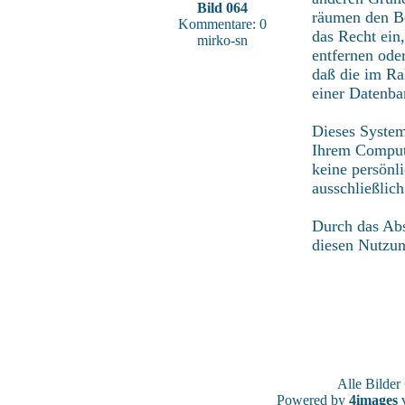
Bild 064
räumen den Be
Kommentare: 0
das Recht ein
mirko-sn
entfernen ode
daß die im Ra
einer Datenba
Dieses System
Ihrem Compute
keine persönl
ausschließlic
Durch das Abs
diesen Nutzu
Alle Bilde
Powered by
4images
v