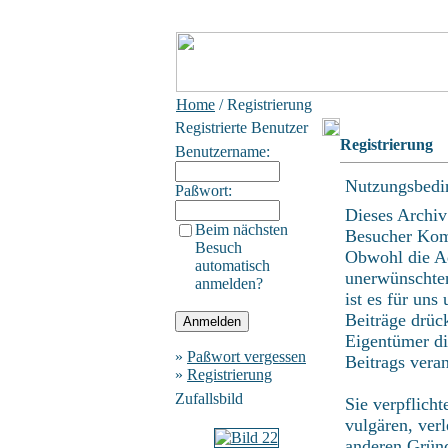
Home
/ Registrierung
Registrierte Benutzer
Registrierung
Benutzername:
Nutzungsbedi
Paßwort:
Dieses Archiv
Beim nächsten
Besucher Kom
Besuch
Obwohl die Ad
automatisch
unerwünschten
anmelden?
ist es für uns
Beiträge drüc
Eigentümer di
»
Paßwort vergessen
Beitrags vera
»
Registrierung
Zufallsbild
Sie verpflich
vulgären, ver
anderen Gründ