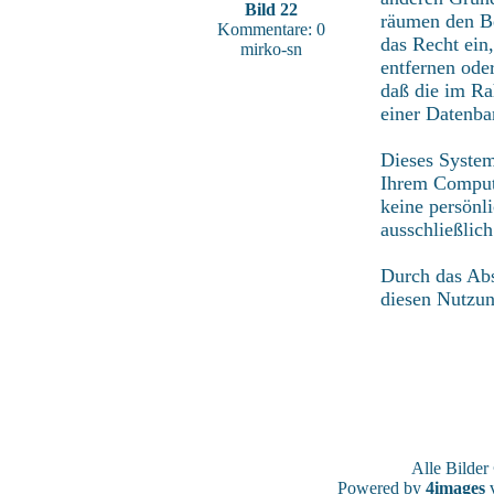
Bild 22
räumen den Be
Kommentare: 0
das Recht ein
mirko-sn
entfernen ode
daß die im Ra
einer Datenba
Dieses System
Ihrem Compute
keine persönl
ausschließlic
Durch das Abs
diesen Nutzu
Alle Bilde
Powered by
4images
v