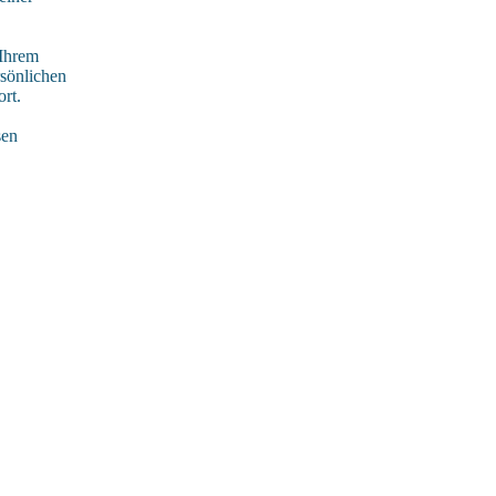
 Ihrem
rsönlichen
rt.
sen