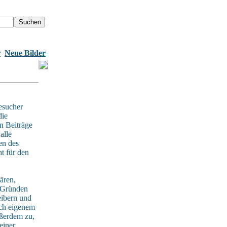
r
Neue Bilder
esucher
die
n Beiträge
alle
en des
t für den
ären,
n Gründen
eibern und
ach eigenem
ußerdem zu,
einer