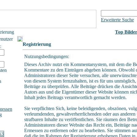
Erweiterte Suche
trierung
Top Bilde
enutzer
Registrierung
:
Nutzungsbedingungen:
Dieses Archiv nutzt ein Kommentarsystem, mit dem die B
Kommentare zu den Einträgen abgeben können. Obwohl 
sten
Administratoren dieser Seite versuchen, alle unerwünschte
von diesem System fernzuhalten, ist es für uns unmöglich, 
h
Beiträge zu überprüfen. Alle Beiträge drücken die Ansicht
Autors aus und die Eigentümer dieser Website können nich
Inhalt jedes Beitrags verantwortlich gemacht werden.
Sie verpflichten Sich, keine beleidigenden, obszönen, vulg
gessen
verleumdenden, gewaltverherrlichenden oder aus andere
g
strafbaren Inhalte zu veröffentlichen. Sie räumen den Betr
Administratoren dieser Website das Recht ein, Beiträge n
Ermessen zu entfernen oder zu bearbeiten. Sie stimmen a
daß die im Rahmen der Registrierung erhobenen Daten in 