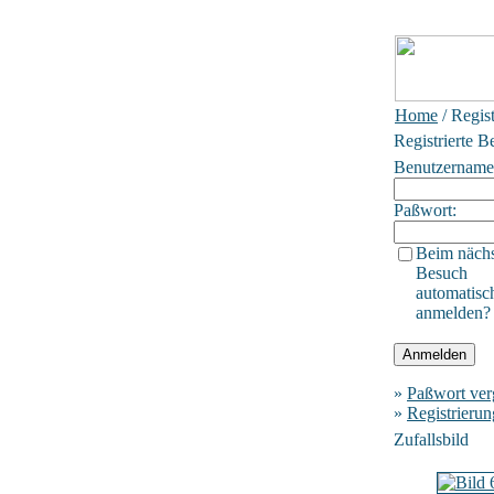
Home
/ Regis
Registrierte B
Benutzername
Paßwort:
Beim näch
Besuch
automatisc
anmelden?
»
Paßwort ver
»
Registrierun
Zufallsbild