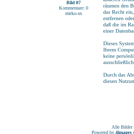
Bild 07
räumen den Be
Kommentare: 0
das Recht ein
mirko-sn
entfernen ode
daß die im Ra
einer Datenba
Dieses System
Ihrem Compute
keine persönl
ausschließlic
Durch das Abs
diesen Nutzu
Alle Bilde
Powered by
4images
v