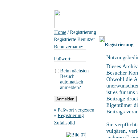
Home
/ Registrierung
Registrierte Benutzer
Registrierung
Benutzername:
Nutzungsbedi
Paßwort:
Dieses Archiv
Beim nächsten
Besucher Kom
Besuch
Obwohl die Ad
automatisch
unerwünschten
anmelden?
ist es für uns
Beiträge drüc
Eigentümer di
»
Paßwort vergessen
Beitrags vera
»
Registrierung
Zufallsbild
Sie verpflich
vulgären, ver
anderen Gründ