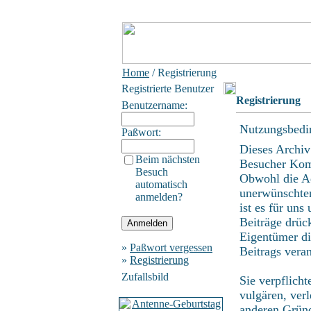
Home
/ Registrierung
Registrierte Benutzer
Registrierung
Benutzername:
Nutzungsbedi
Paßwort:
Dieses Archiv
Beim nächsten
Besucher Kom
Besuch
Obwohl die Ad
automatisch
unerwünschten
anmelden?
ist es für uns
Beiträge drüc
Eigentümer di
»
Paßwort vergessen
Beitrags vera
»
Registrierung
Zufallsbild
Sie verpflich
vulgären, ver
anderen Gründ