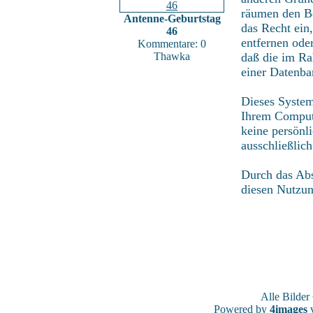
räumen den Be
Antenne-Geburtstag
das Recht ein
46
entfernen ode
Kommentare: 0
Thawka
daß die im Ra
einer Datenba
Dieses System
Ihrem Compute
keine persönl
ausschließlic
Durch das Abs
diesen Nutzu
Alle Bilde
Powered by
4images
v