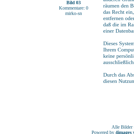
Bild 03
räumen den Be
Kommentare: 0
das Recht ein
mirko-sn
entfernen ode
daß die im Ra
einer Datenba
Dieses System
Ihrem Compute
keine persönl
ausschließlic
Durch das Abs
diesen Nutzu
Alle Bilde
Powered by
4images
v