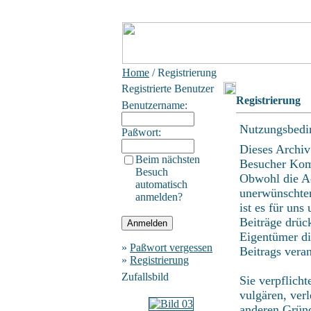
Home
/ Registrierung
Registrierte Benutzer
Registrierung
Benutzername:
Nutzungsbedi
Paßwort:
Dieses Archiv
Beim nächsten
Besucher Kom
Besuch
Obwohl die Ad
automatisch
unerwünschten
anmelden?
ist es für uns
Beiträge drüc
Eigentümer di
»
Paßwort vergessen
Beitrags vera
»
Registrierung
Zufallsbild
Sie verpflich
vulgären, ver
anderen Gründ