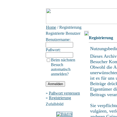
Home
/ Registrierung
Registrierte Benutzer
Registrierung
Benutzername:
Nutzungsbedi
Paßwort:
Dieses Archiv
Beim nächsten
Besucher Kom
Besuch
Obwohl die Ad
automatisch
unerwünschten
anmelden?
ist es für uns
Beiträge drüc
Eigentümer di
»
Paßwort vergessen
Beitrags vera
»
Registrierung
Zufallsbild
Sie verpflich
vulgären, ver
anderen Gründ