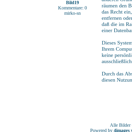
Bild19
räumen den Be
Kommentare: 0
das Recht ein
mirko-sn
entfernen ode
daß die im Ra
einer Datenba
Dieses System
Ihrem Compute
keine persönl
ausschließlic
Durch das Abs
diesen Nutzu
Alle Bilde
Powered by
4images
v