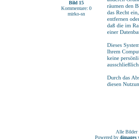
Bild 15
räumen den Be
Kommentare: 0
das Recht ein
mirko-sn
entfernen ode
daß die im Ra
einer Datenba
Dieses System
Ihrem Compute
keine persönl
ausschließlic
Durch das Abs
diesen Nutzu
Alle Bilde
Powered by
4images
v