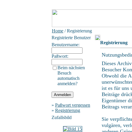
Home
/ Registrierung
Registrierte Benutzer
Registrierung
Benutzername:
Nutzungsbedi
Paßwort:
Dieses Archiv
Beim nächsten
Besucher Kom
Besuch
Obwohl die Ad
automatisch
unerwünschten
anmelden?
ist es für uns
Beiträge drüc
Eigentümer di
»
Paßwort vergessen
Beitrags vera
»
Registrierung
Zufallsbild
Sie verpflich
vulgären, ver
anderen Gründ