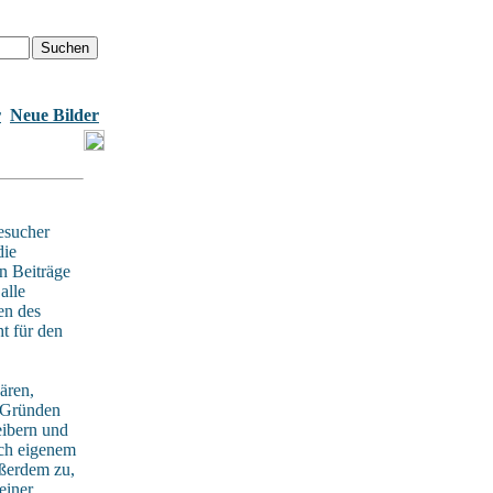
r
Neue Bilder
esucher
die
n Beiträge
alle
en des
t für den
ären,
n Gründen
eibern und
ach eigenem
ußerdem zu,
einer