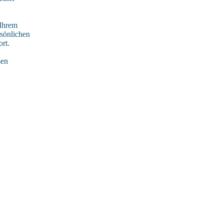
 Ihrem
rsönlichen
rt.
sen