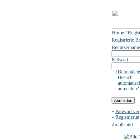
Home
/ Regis
Registrierte B
Benutzername
Paßwort:
Beim näch
Besuch
automatisc
anmelden?
»
Paßwort ver
»
Registrierun
Zufallsbild