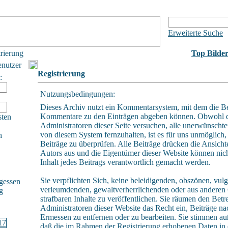
Erweiterte Suche
trierung
Top Bilde
enutzer
Registrierung
:
Nutzungsbedingungen:
Dieses Archiv nutzt ein Kommentarsystem, mit dem die B
Kommentare zu den Einträgen abgeben können. Obwohl 
sten
Administratoren dieser Seite versuchen, alle unerwünschte
von diesem System fernzuhalten, ist es für uns unmöglich, 
h
Beiträge zu überprüfen. Alle Beiträge drücken die Ansicht
Autors aus und die Eigentümer dieser Website können nich
Inhalt jedes Beitrags verantwortlich gemacht werden.
Sie verpflichten Sich, keine beleidigenden, obszönen, vulg
gessen
verleumdenden, gewaltverherrlichenden oder aus andere
g
strafbaren Inhalte zu veröffentlichen. Sie räumen den Betr
Administratoren dieser Website das Recht ein, Beiträge n
Ermessen zu entfernen oder zu bearbeiten. Sie stimmen a
daß die im Rahmen der Registrierung erhobenen Daten in 