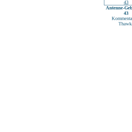
Antenne-Geb
43
Kommentar
Thawk