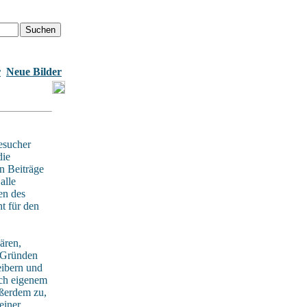
r
Neue Bilder
esucher
die
n Beiträge
alle
en des
t für den
ären,
n Gründen
eibern und
ach eigenem
ußerdem zu,
einer