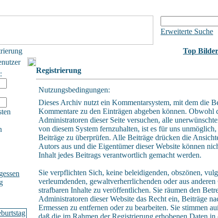
Erweiterte Suche
trierung
Top Bilde
enutzer
Registrierung
:
Nutzungsbedingungen:
Dieses Archiv nutzt ein Kommentarsystem, mit dem die B
Kommentare zu den Einträgen abgeben können. Obwohl 
sten
Administratoren dieser Seite versuchen, alle unerwünschte
von diesem System fernzuhalten, ist es für uns unmöglich, 
h
Beiträge zu überprüfen. Alle Beiträge drücken die Ansicht
Autors aus und die Eigentümer dieser Website können nich
Inhalt jedes Beitrags verantwortlich gemacht werden.
Sie verpflichten Sich, keine beleidigenden, obszönen, vulg
gessen
verleumdenden, gewaltverherrlichenden oder aus andere
g
strafbaren Inhalte zu veröffentlichen. Sie räumen den Betr
Administratoren dieser Website das Recht ein, Beiträge n
Ermessen zu entfernen oder zu bearbeiten. Sie stimmen a
daß die im Rahmen der Registrierung erhobenen Daten in 