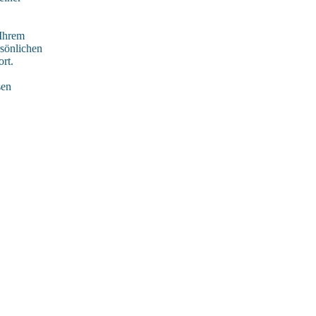
 Ihrem
rsönlichen
rt.
sen