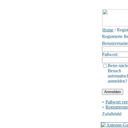
Home
/ Regis
Registrierte B
Benutzername
Paßwort:
Beim näch
Besuch
automatisc
anmelden?
»
Paßwort ver
»
Registrierun
Zufallsbild