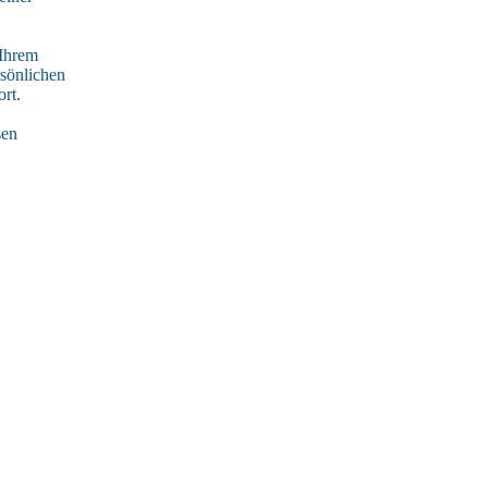
 Ihrem
rsönlichen
rt.
sen