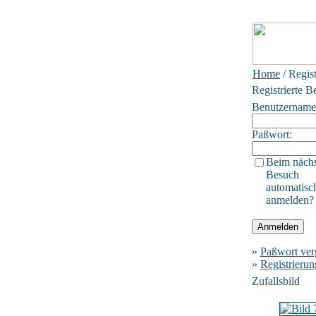
Home
/ Regis
Registrierte B
Benutzername
Paßwort:
Beim näch
Besuch
automatisc
anmelden?
»
Paßwort ver
»
Registrierun
Zufallsbild