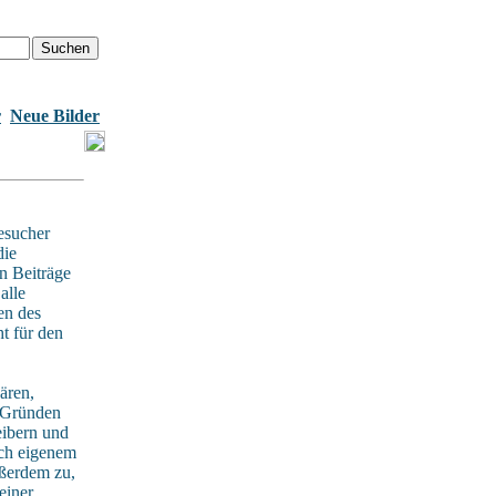
r
Neue Bilder
esucher
die
n Beiträge
alle
en des
t für den
ären,
n Gründen
eibern und
ach eigenem
ußerdem zu,
einer