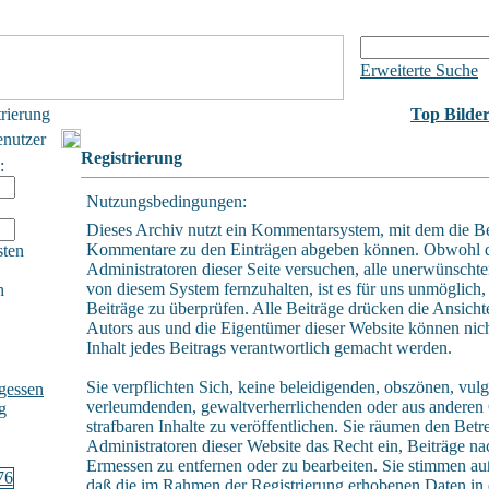
Erweiterte Suche
trierung
Top Bilde
enutzer
Registrierung
:
Nutzungsbedingungen:
Dieses Archiv nutzt ein Kommentarsystem, mit dem die B
Kommentare zu den Einträgen abgeben können. Obwohl 
sten
Administratoren dieser Seite versuchen, alle unerwünschte
von diesem System fernzuhalten, ist es für uns unmöglich, 
h
Beiträge zu überprüfen. Alle Beiträge drücken die Ansicht
Autors aus und die Eigentümer dieser Website können nich
Inhalt jedes Beitrags verantwortlich gemacht werden.
Sie verpflichten Sich, keine beleidigenden, obszönen, vulg
gessen
verleumdenden, gewaltverherrlichenden oder aus andere
g
strafbaren Inhalte zu veröffentlichen. Sie räumen den Betr
Administratoren dieser Website das Recht ein, Beiträge n
Ermessen zu entfernen oder zu bearbeiten. Sie stimmen a
daß die im Rahmen der Registrierung erhobenen Daten in 