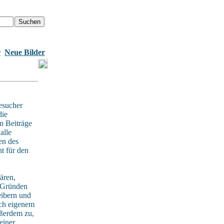
r
Neue Bilder
esucher
die
n Beiträge
alle
en des
t für den
ären,
n Gründen
eibern und
ach eigenem
ußerdem zu,
einer