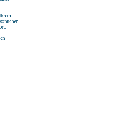
 Ihrem
rsönlichen
rt.
sen