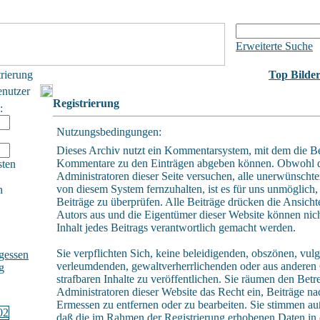
Erweiterte Suche
trierung
Top Bilde
enutzer
Registrierung
:
Nutzungsbedingungen:
Dieses Archiv nutzt ein Kommentarsystem, mit dem die B
Kommentare zu den Einträgen abgeben können. Obwohl 
sten
Administratoren dieser Seite versuchen, alle unerwünschte
von diesem System fernzuhalten, ist es für uns unmöglich, 
h
Beiträge zu überprüfen. Alle Beiträge drücken die Ansicht
Autors aus und die Eigentümer dieser Website können nich
Inhalt jedes Beitrags verantwortlich gemacht werden.
Sie verpflichten Sich, keine beleidigenden, obszönen, vulg
gessen
verleumdenden, gewaltverherrlichenden oder aus andere
g
strafbaren Inhalte zu veröffentlichen. Sie räumen den Betr
Administratoren dieser Website das Recht ein, Beiträge n
Ermessen zu entfernen oder zu bearbeiten. Sie stimmen a
daß die im Rahmen der Registrierung erhobenen Daten in 