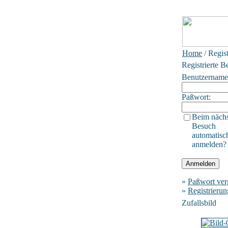
Home
/ Regis
Registrierte B
Benutzername
Paßwort:
Beim näch
Besuch
automatisc
anmelden?
»
Paßwort ver
»
Registrierun
Zufallsbild