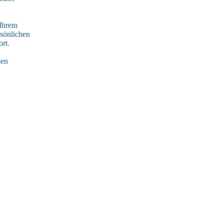
 Ihrem
rsönlichen
rt.
sen