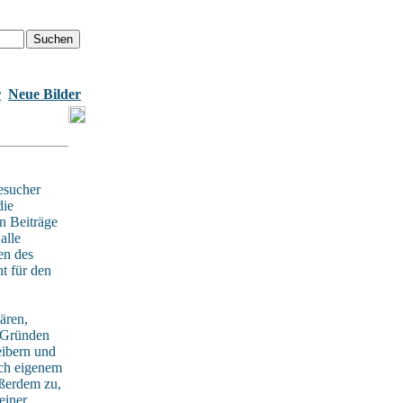
r
Neue Bilder
esucher
die
n Beiträge
alle
en des
t für den
ären,
n Gründen
eibern und
ach eigenem
ußerdem zu,
einer