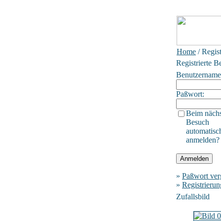
Home
/ Regis
Registrierte B
Benutzername
Paßwort:
Beim näch
Besuch
automatisc
anmelden?
»
Paßwort ver
»
Registrierun
Zufallsbild