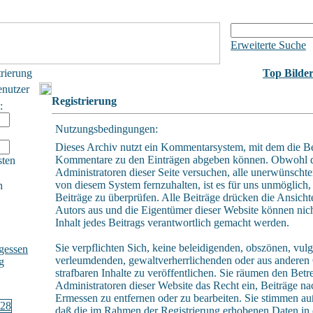
Erweiterte Suche
trierung
Top Bilde
enutzer
Registrierung
:
Nutzungsbedingungen:
Dieses Archiv nutzt ein Kommentarsystem, mit dem die B
Kommentare zu den Einträgen abgeben können. Obwohl 
sten
Administratoren dieser Seite versuchen, alle unerwünschte
von diesem System fernzuhalten, ist es für uns unmöglich, 
h
Beiträge zu überprüfen. Alle Beiträge drücken die Ansicht
Autors aus und die Eigentümer dieser Website können nich
Inhalt jedes Beitrags verantwortlich gemacht werden.
Sie verpflichten Sich, keine beleidigenden, obszönen, vulg
gessen
verleumdenden, gewaltverherrlichenden oder aus andere
g
strafbaren Inhalte zu veröffentlichen. Sie räumen den Betr
Administratoren dieser Website das Recht ein, Beiträge n
Ermessen zu entfernen oder zu bearbeiten. Sie stimmen a
daß die im Rahmen der Registrierung erhobenen Daten in 