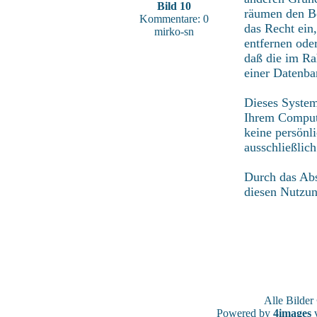
Bild 10
räumen den Be
Kommentare: 0
das Recht ein
mirko-sn
entfernen ode
daß die im Ra
einer Datenba
Dieses System
Ihrem Compute
keine persönl
ausschließlic
Durch das Abs
diesen Nutzu
Alle Bilde
Powered by
4images
v