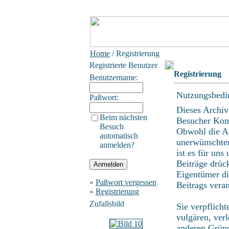
Home
/ Registrierung
Registrierte Benutzer
Registrierung
Benutzername:
Nutzungsbedi
Paßwort:
Dieses Archiv
Beim nächsten
Besucher Kom
Besuch
Obwohl die Ad
automatisch
unerwünschten
anmelden?
ist es für uns
Beiträge drüc
Eigentümer di
»
Paßwort vergessen
Beitrags vera
»
Registrierung
Zufallsbild
Sie verpflich
vulgären, ver
anderen Gründ