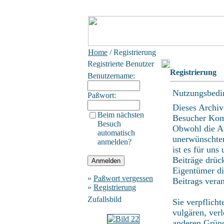
Home
/ Registrierung
Registrierte Benutzer
Registrierung
Benutzername:
Nutzungsbedi
Paßwort:
Dieses Archiv
Beim nächsten
Besucher Kom
Besuch
Obwohl die Ad
automatisch
unerwünschten
anmelden?
ist es für uns
Beiträge drüc
Eigentümer di
»
Paßwort vergessen
Beitrags vera
»
Registrierung
Zufallsbild
Sie verpflich
vulgären, ver
anderen Gründ