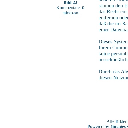
Bild 22
räumen den Be
Kommentare: 0
das Recht ein
mirko-sn
entfernen ode
daß die im Ra
einer Datenba
Dieses System
Ihrem Compute
keine persönl
ausschließlic
Durch das Abs
diesen Nutzu
Alle Bilde
Powered by
4images
v