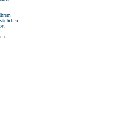
 Ihrem
rsönlichen
rt.
sen