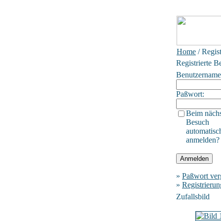
Home
/ Regis
Registrierte B
Benutzername
Paßwort:
Beim näch
Besuch
automatisc
anmelden?
»
Paßwort ver
»
Registrierun
Zufallsbild