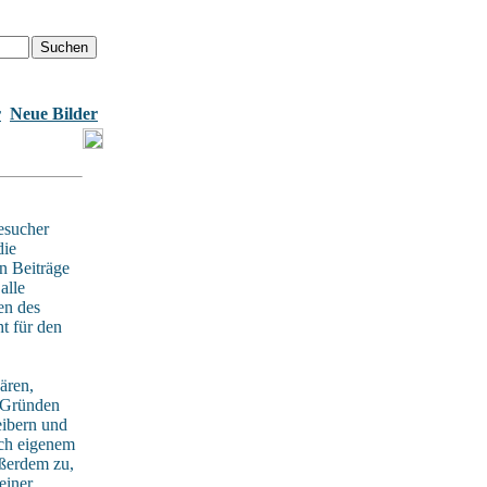
r
Neue Bilder
esucher
die
n Beiträge
alle
en des
t für den
ären,
n Gründen
eibern und
ach eigenem
ußerdem zu,
einer