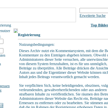
Erweiterte Suche
trierung
Top Bilde
enutzer
Registrierung
:
Nutzungsbedingungen:
Dieses Archiv nutzt ein Kommentarsystem, mit dem die B
Kommentare zu den Einträgen abgeben können. Obwohl 
sten
Administratoren dieser Seite versuchen, alle unerwünschte
von diesem System fernzuhalten, ist es für uns unmöglich, 
h
Beiträge zu überprüfen. Alle Beiträge drücken die Ansicht
Autors aus und die Eigentümer dieser Website können nich
Inhalt jedes Beitrags verantwortlich gemacht werden.
Sie verpflichten Sich, keine beleidigenden, obszönen, vulg
gessen
verleumdenden, gewaltverherrlichenden oder aus andere
g
strafbaren Inhalte zu veröffentlichen. Sie räumen den Betr
Administratoren dieser Website das Recht ein, Beiträge n
Ermessen zu entfernen oder zu bearbeiten. Sie stimmen a
daß die im Rahmen der Registrierung erhobenen Daten in 