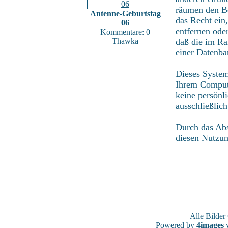
räumen den Be
Antenne-Geburtstag
das Recht ein
06
entfernen ode
Kommentare: 0
Thawka
daß die im Ra
einer Datenba
Dieses System
Ihrem Compute
keine persönl
ausschließlic
Durch das Abs
diesen Nutzu
Alle Bilde
Powered by
4images
v