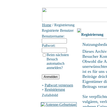
Home
/ Registrierung
Registrierte Benutzer
Registrierung
Benutzername:
Nutzungsbedi
Paßwort:
Dieses Archiv
Beim nächsten
Besucher Kom
Besuch
Obwohl die Ad
automatisch
unerwünschten
anmelden?
ist es für uns
Beiträge drüc
Eigentümer di
»
Paßwort vergessen
Beitrags vera
»
Registrierung
Zufallsbild
Sie verpflich
vulgären, ver
anderen Gründ