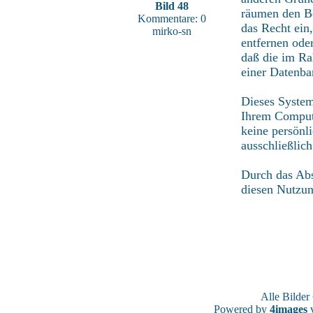
Bild 48
räumen den Be
Kommentare: 0
das Recht ein
mirko-sn
entfernen ode
daß die im Ra
einer Datenba
Dieses System
Ihrem Compute
keine persönl
ausschließlic
Durch das Abs
diesen Nutzu
Alle Bilde
Powered by
4images
v