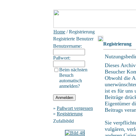
Home
/ Registrierung
Registrierte Benutzer
Registrierung
Benutzername:
Nutzungsbedi
Paßwort:
Dieses Archiv
Beim nächsten
Besucher Kom
Besuch
Obwohl die Ad
automatisch
unerwünschten
anmelden?
ist es für uns
Beiträge drüc
Eigentümer di
»
Paßwort vergessen
Beitrags vera
»
Registrierung
Zufallsbild
Sie verpflich
vulgären, ver
anderen Gründ