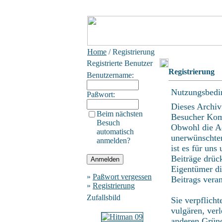
Home
/ Registrierung
Registrierte Benutzer
Registrierung
Benutzername:
Nutzungsbedi
Paßwort:
Dieses Archiv
Beim nächsten
Besucher Kom
Besuch
Obwohl die Ad
automatisch
unerwünschten
anmelden?
ist es für uns
Beiträge drüc
Eigentümer di
»
Paßwort vergessen
Beitrags vera
»
Registrierung
Zufallsbild
Sie verpflich
vulgären, ver
anderen Gründ