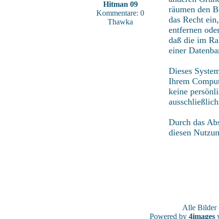
Hitman 09
räumen den Be
Kommentare: 0
das Recht ein
Thawka
entfernen ode
daß die im Ra
einer Datenba
Dieses System
Ihrem Compute
keine persönl
ausschließlic
Durch das Abs
diesen Nutzu
Alle Bilde
Powered by
4images
v