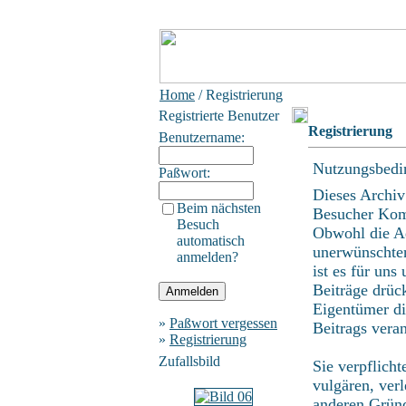
Home
/ Registrierung
Registrierte Benutzer
Registrierung
Benutzername:
Nutzungsbedi
Paßwort:
Dieses Archiv
Beim nächsten
Besucher Kom
Besuch
Obwohl die Ad
automatisch
unerwünschten
anmelden?
ist es für uns
Beiträge drüc
Eigentümer di
»
Paßwort vergessen
Beitrags vera
»
Registrierung
Zufallsbild
Sie verpflich
vulgären, ver
anderen Gründ