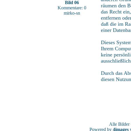
Bild 06
räumen den Be
Kommentare: 0
das Recht ein
mirko-sn
entfernen ode
daß die im Ra
einer Datenba
Dieses System
Ihrem Compute
keine persönl
ausschließlic
Durch das Abs
diesen Nutzu
Alle Bilde
Powered by
4images
v