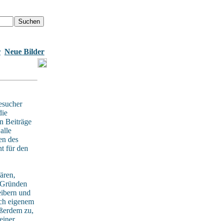
r
Neue Bilder
esucher
die
n Beiträge
alle
en des
t für den
ären,
n Gründen
eibern und
ach eigenem
ußerdem zu,
einer