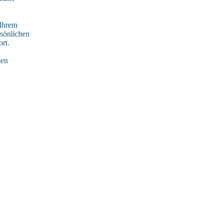
 Ihrem
rsönlichen
rt.
sen