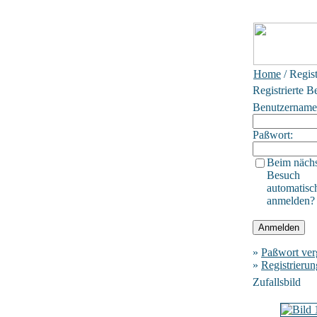
Home
/ Regis
Registrierte B
Benutzername
Paßwort:
Beim näch
Besuch
automatisc
anmelden?
»
Paßwort ver
»
Registrierun
Zufallsbild