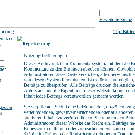
Erweiterte Suche
trierung
Top Bilde
enutzer
Registrierung
:
Nutzungsbedingungen:
Dieses Archiv nutzt ein Kommentarsystem, mit dem die B
Kommentare zu den Einträgen abgeben können. Obwohl 
sten
Administratoren dieser Seite versuchen, alle unerwünschte
von diesem System fernzuhalten, ist es für uns unmöglich, 
h
Beiträge zu überprüfen. Alle Beiträge drücken die Ansicht
Autors aus und die Eigentümer dieser Website können nich
Inhalt jedes Beitrags verantwortlich gemacht werden.
Sie verpflichten Sich, keine beleidigenden, obszönen, vulg
gessen
verleumdenden, gewaltverherrlichenden oder aus andere
g
strafbaren Inhalte zu veröffentlichen. Sie räumen den Betr
Administratoren dieser Website das Recht ein, Beiträge n
Ermessen zu entfernen oder zu bearbeiten. Sie stimmen a
daß die im Rahmen der Registrierung erhobenen Daten in 