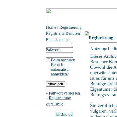
Home
/ Registrierung
Registrierte Benutzer
Registrierung
Benutzername:
Nutzungsbedi
Paßwort:
Dieses Archiv
Beim nächsten
Besucher Kom
Besuch
Obwohl die Ad
automatisch
unerwünschten
anmelden?
ist es für uns
Beiträge drüc
Eigentümer di
»
Paßwort vergessen
Beitrags vera
»
Registrierung
Zufallsbild
Sie verpflich
vulgären, ver
anderen Gründ