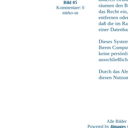
Bild 05
räumen den Be
Kommentare: 0
das Recht ein
mirko-sn
entfernen ode
daß die im Ra
einer Datenba
Dieses System
Ihrem Compute
keine persönl
ausschließlic
Durch das Abs
diesen Nutzu
Alle Bilde
Powered by
4images
v