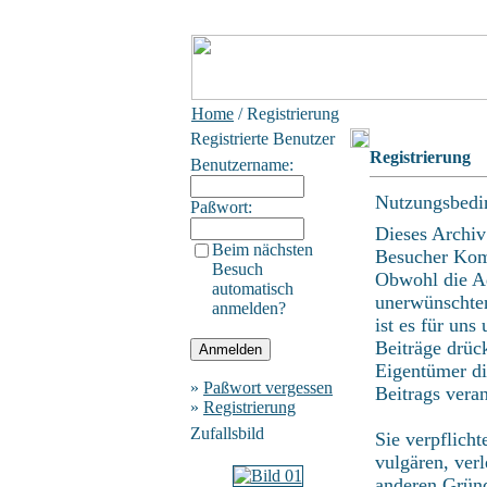
Home
/ Registrierung
Registrierte Benutzer
Registrierung
Benutzername:
Nutzungsbedi
Paßwort:
Dieses Archiv
Beim nächsten
Besucher Kom
Besuch
Obwohl die Ad
automatisch
unerwünschten
anmelden?
ist es für uns
Beiträge drüc
Eigentümer di
»
Paßwort vergessen
Beitrags vera
»
Registrierung
Zufallsbild
Sie verpflich
vulgären, ver
anderen Gründ