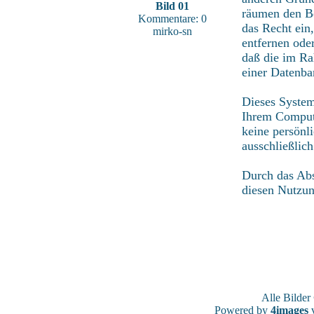
Bild 01
räumen den Be
Kommentare: 0
das Recht ein
mirko-sn
entfernen ode
daß die im Ra
einer Datenba
Dieses System
Ihrem Compute
keine persönl
ausschließlic
Durch das Abs
diesen Nutzu
Alle Bilde
Powered by
4images
v